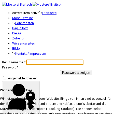
current-item active">
Startseite
Most-Termine
">
Lohnmosten
Bag in Box
Preise
Zubehör
Wissenswertes
Bilder
">
Kontakt / Impressum
Benutzername
*
Passwort
*
Passwort anzeigen
Angemeldet bleiben
Wir benutzen Cookies
Wir nutzen Cookies auf unserer Website. Einige von ihnen sind essenziell für
den Betrieb der Seite, während andere uns helfen, diese Website und die
Nutzererfahrung zu verbessern (Tracking Cookies). Sie können selbst
entscheiden, ob Sie die Cookies zulassen möchten. Bitte beachten Sie, dass