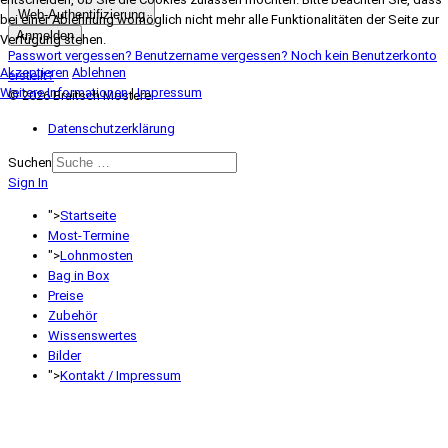
Web-Authentifizierung
bei einer Ablehnung womöglich nicht mehr alle Funktionalitäten der Seite zur
Anmelden
Verfügung stehen.
Passwort vergessen?
Benutzername vergessen?
Noch kein Benutzerkonto
Akzeptieren
Ablehnen
erstellt?
Weitere Informationen
|
Impressum
© 2026 Braitsch Mosterei
Datenschutzerklärung
Suchen
Sign In
">
Startseite
Most-Termine
">
Lohnmosten
Bag in Box
Preise
Zubehör
Wissenswertes
Bilder
">
Kontakt / Impressum