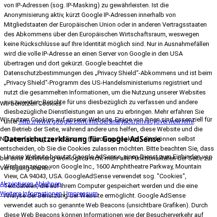
von IP-Adressen (sog. IP-Masking) zu gewährleisten. Ist die
Anonymisierung aktiv, kürzt Google IP-Adressen innerhalb von
Mitgliedstaaten der Europäischen Union oder in anderen Vertragsstaaten
des Abkommens über den Europäischen Wirtschaftsraum, weswegen
keine Rückschlüsse auf Ihre Identität möglich sind. Nur in Ausnahmefällen
wird die volle IP-Adresse an einen Server von Google in den USA
übertragen und dort gekürzt. Google beachtet die
Datenschutzbestimmungen des „Privacy Shield“-Abkommens und ist beim
„Privacy Shield“-Programm des US-Handelsministeriums registriert und
nutzt die gesammelten Informationen, um die Nutzung unserer Websites
auszuwerten, Berichte für uns diesbezüglich zu verfassen und andere
Wir benutzen Cookies
diesbezügliche Dienstleistungen an uns zu erbringen. Mehr erfahren Sie
Wir nutzen Cookies auf unserer Website. Einige von ihnen sind essenziell für
unter
http://www.google.com/intl/de/analytics/privacyoverview.html
.
den Betrieb der Seite, während andere uns helfen, diese Website und die
Datenschutzerklärung für Google AdSense
Nutzererfahrung zu verbessern (Tracking Cookies). Sie können selbst
entscheiden, ob Sie die Cookies zulassen möchten. Bitte beachten Sie, dass
Unsere Website benutzt Google AdSense, einen Dienst zum Einbinden von
bei einer Ablehnung womöglich nicht mehr alle Funktionalitäten der Seite zur
Werbeanzeigen von Google Inc., 1600 Amphitheatre Parkway, Mountain
Verfügung stehen.
View, CA 94043, USA. GoogleAdSense verwendet sog. "Cookies",
Akzeptieren
Ablehnen
Textdateien, die auf Ihrem Computer gespeichert werden und die eine
Weitere Informationen
|
Impressum
Analyse der Benutzung der Website ermöglicht. Google AdSense
verwendet auch so genannte Web Beacons (unsichtbare Grafiken). Durch
diese Web Beacons können Informationen wie der Besucherverkehr auf