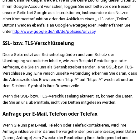
Daten damit verknüpft werden. Wenn Sie keine Zuordnung dieser Daten zu
Ihrem Google-Account wünschen, loggen Sie sich bitte vor dem Besuch
unserer Seite bei Google aus. Interaktionen, insbesondere das Nutzen
einer Kommentarfunktion oder das Anklicken eines „+1“- oder „Teilen“-
Buttons werden ebenfalls an Google weitergegeben. Mehr erfahren Sie
unter
http://www.google.de/intl/de/policies/privacy
.
SSL- bzw. TLS-Verschlüsselung
Diese Seite nutzt aus Sicherheitsgründen und zum Schutz der
Übertragung vertraulicher Inhalte, wie zum Beispiel Bestellungen oder
Anfragen, die Sie an uns als Seitenbetreiber senden, eine SSL-bzw. TLS-
Verschlüsselung. Eine verschlüsselte Verbindung erkennen Sie daran, dass
die Adresszeile des Browsers von “http://” auf “https://” wechselt und an
dem Schloss-Symbol in Ihrer Browserzeile.
Wenn die SSL- bzw. TLS-Verschlüsselung aktiviert ist, können die Daten,
die Sie an uns übermitteln, nicht von Dritten mitgelesen werden.
Anfrage per E-Mail, Telefon oder Telefax
Wenn Sie uns per E-Mail, Telefon oder Telefax kontaktieren, wird Ihre
Anfrage inklusive aller daraus hervorgehenden personenbezogenen Daten
(Name, Anfrage) zum Zwecke der Bearbeitung Ihres Anliegens bei uns